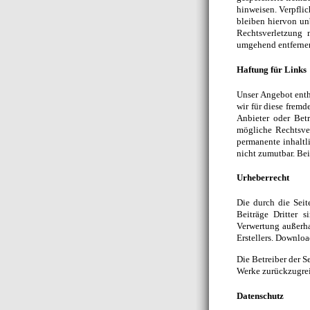
hinweisen. Verpfli
bleiben hiervon un
Rechtsverletzung 
umgehend entferne
Haftung für Links
Unser Angebot enth
wir für diese fremd
Anbieter oder Bet
mögliche Rechtsver
permanente inhaltl
nicht zumutbar. Be
Urheberrecht
Die durch die Seit
Beiträge Dritter 
Verwertung außerha
Erstellers. Downloa
Die Betreiber der Se
Werke zurückzugrei
Datenschutz