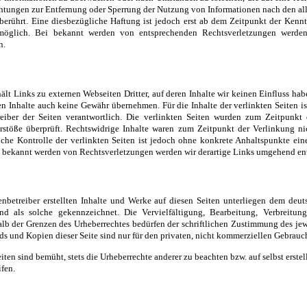
chtungen zur Entfernung oder Sperrung der Nutzung von Informationen nach den a
berührt. Eine diesbezügliche Haftung ist jedoch erst ab dem Zeitpunkt der Kennt
möglich. Bei bekannt werden von entsprechenden Rechtsverletzungen werden
n.
ält Links zu externen Webseiten Dritter, auf deren Inhalte wir keinen Einfluss ha
en Inhalte auch keine Gewähr übernehmen. Für die Inhalte der verlinkten Seiten ist
reiber der Seiten verantwortlich. Die verlinkten Seiten wurden zum Zeitpunkt 
stöße überprüft. Rechtswidrige Inhalte waren zum Zeitpunkt der Verlinkung ni
iche Kontrolle der verlinkten Seiten ist jedoch ohne konkrete Anhaltspunkte ein
i bekannt werden von Rechtsverletzungen werden wir derartige Links umgehend en
enbetreiber erstellten Inhalte und Werke auf diesen Seiten unterliegen dem deut
sind als solche gekennzeichnet. Die Vervielfältigung, Bearbeitung, Verbreitun
lb der Grenzen des Urheberrechtes bedürfen der schriftlichen Zustimmung des jew
ds und Kopien dieser Seite sind nur für den privaten, nicht kommerziellen Gebrauch
iten sind bemüht, stets die Urheberrechte anderer zu beachten bzw. auf selbst erstel
fen.