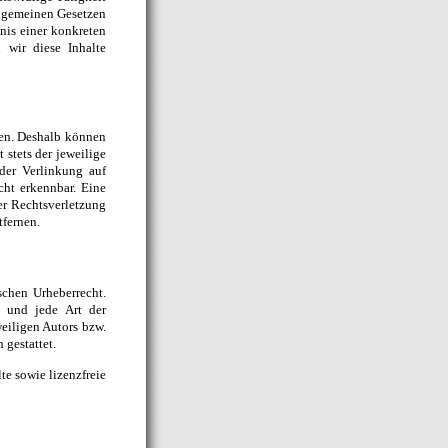
llgemeinen Gesetzen
nis einer konkreten
 wir diese Inhalte
ben. Deshalb können
 stets der jeweilige
der Verlinkung auf
cht erkennbar. Eine
er Rechtsverletzung
tfernen.
schen Urheberrecht.
g und jede Art der
eiligen Autors bzw.
 gestattet.
lte sowie lizenzfreie